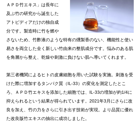
ＡＰＤ竹エキス」は長年に
及ぶ竹の研究から誕生した
アトピディアだけの独自成
分です。製造時に竹を燃や
さないため、竹酢液のような特有の燻製香のない、機能性と使い
易さを両立した全く新しい竹由来の整肌成分です。悩みのある肌
を角層から整え、乾燥や刺激に負けない肌へ導いてくれます。
第三者機関によるヒトの皮膚細胞を用いた試験を実施。刺激を受
けた際に増加するタンパク質（IL-33）の変化を測定したとこ
ろ、ＡＰＤ竹エキスを添加した細胞では、IL-33の増加が約1/4に
抑えられるという結果が得られています。2021年3月にさらに改
良を加え、竹の力をさらに引き出す技術が実現。より品質に優れ
た改良版竹エキスの抽出に成功しました。