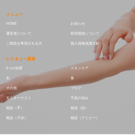
メニュー
HOME
お知らせ
運営者について
研究開発について
ご相談を希望される方
個人情報保護方針
レスキュー講座
6つの効果
スキンケア
衣
食
その他
ブログ
モニターテスト
手肌の悩み
相談（手）
相談（顔）
相談（子供）
相談（アトピー）