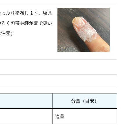
たっぷり塗布します。寝具
ゆるく包帯や絆創膏で覆い
に注意）
分量（目安）
適量