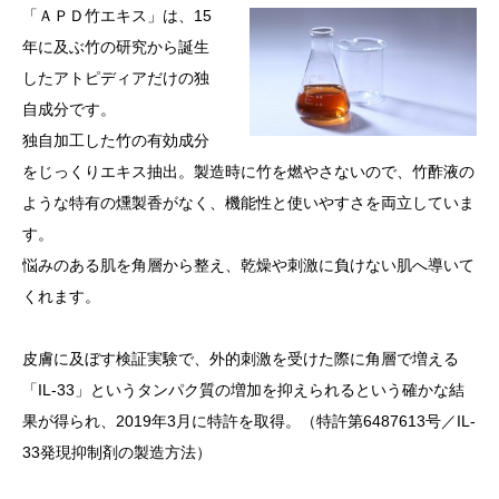
「ＡＰＤ竹エキス」は、15
年に及ぶ竹の研究から誕生
したアトピディアだけの独
自成分です。
独自加工した竹の有効成分
をじっくりエキス抽出。製造時に竹を燃やさないので、竹酢液の
ような特有の燻製香がなく、機能性と使いやすさを両立していま
す。
悩みのある肌を角層から整え、乾燥や刺激に負けない肌へ導いて
くれます。
皮膚に及ぼす検証実験で、外的刺激を受けた際に角層で増える
「IL-33」というタンパク質の増加を抑えられるという確かな結
果が得られ、2019年3月に特許を取得。（特許第6487613号／IL-
33発現抑制剤の製造方法）