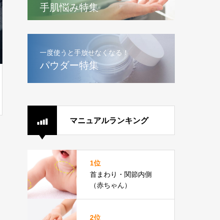
手肌悩み特集
一度使うと手放せなくなる！
パウダー特集
マニュアルランキング
1位
首まわり・関節内側
（赤ちゃん）
2位