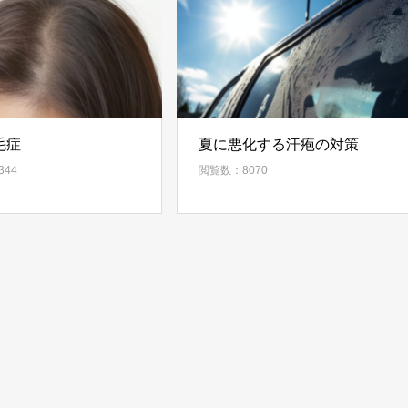
毛症
夏に悪化する汗疱の対策
44
閲覧数：8070