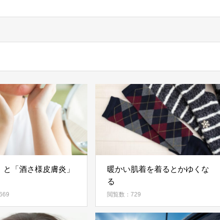
」と「酒さ様皮膚炎」
暖かい肌着を着るとかゆくな
る
69
閲覧数：729