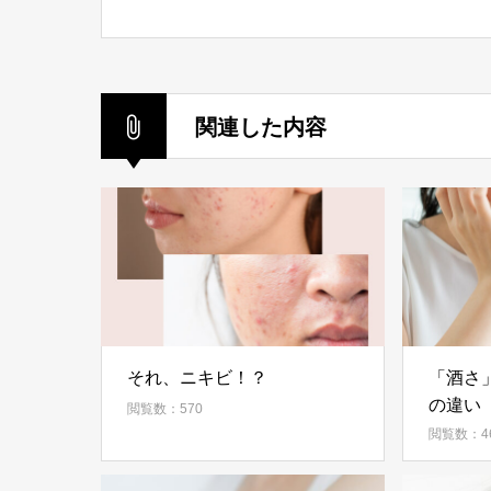
関連した内容
それ、ニキビ！？
「酒さ
の違い
閲覧数：570
閲覧数：46