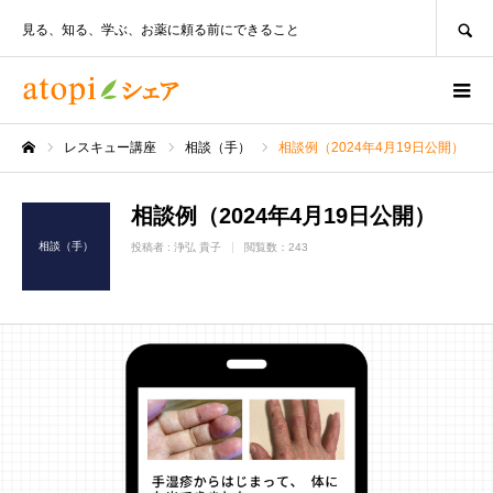
SEARCH
見る、知る、学ぶ、お薬に頼る前にできること
レスキュー講座
相談（手）
相談例（2024年4月19日公開）
ホーム
相談例（2024年4月19日公開）
相談（手）
投稿者 :
浄弘 貴子
閲覧数：243