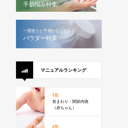
手肌悩み特集
一度使うと手放せなくなる！
パウダー特集
マニュアルランキング
1位
首まわり・関節内側
（赤ちゃん）
2位