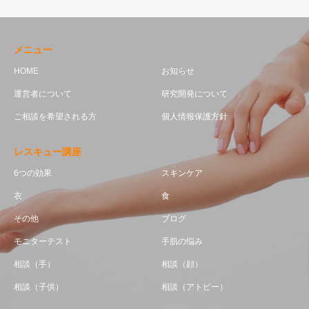
メニュー
HOME
お知らせ
運営者について
研究開発について
ご相談を希望される方
個人情報保護方針
レスキュー講座
6つの効果
スキンケア
衣
食
その他
ブログ
モニターテスト
手肌の悩み
相談（手）
相談（顔）
相談（子供）
相談（アトピー）